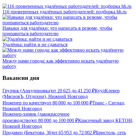
116 проверенных удалённых работодателей: подборка hh.ru
Навыки для удалёнки: что написать в резюме, чтобы
понравиться работодателю
Удалёнка: найти и не сдаваться
Между нами города: как эффективно искать удалённую
работу
Вакансии дня
Грузчик (Анкудиновка)
от
20 625
до
41 250
₽
КуулКлевер
(МясновЪ, Отдохни), Нижний Новгород
Инженер по качеству
от
80 000
до
100 000
₽
Транс - Сигнал,
Нижний Новгород
Инженер-химик (лакокрасочное
производство)
от
80 000
до
100 000
₽
Красочный завод КЕТОН,
Нижний Новгород
Продавец (Бекетова, 36)
от
65 953
до
72 002
₽
Бристоль, сеть