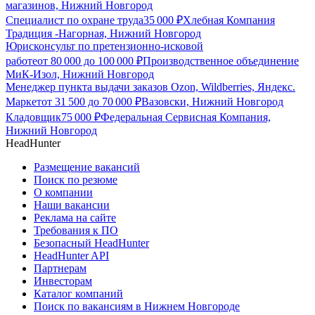
магазинов, Нижний Новгород
Специалист по охране труда
35 000
₽
Хлебная Компания
Традиция -Нагорная, Нижний Новгород
Юрисконсульт по претензионно-исковой
работе
от
80 000
до
100 000
₽
Производственное объединение
МиК-Изол, Нижний Новгород
Менеджер пункта выдачи заказов Ozon, Wildberries, Яндекс.
Маркет
от
31 500
до
70 000
₽
Вазовски, Нижний Новгород
Кладовщик
75 000
₽
Федеральная Сервисная Компания,
Нижний Новгород
HeadHunter
Размещение вакансий
Поиск по резюме
О компании
Наши вакансии
Реклама на сайте
Требования к ПО
Безопасный HeadHunter
HeadHunter API
Партнерам
Инвесторам
Каталог компаний
Поиск по вакансиям в Нижнем Новгороде