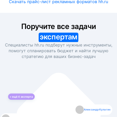
Скачать прайс-лист рекламных форматов hh.ru
Поручите все задачи
экспертам
Специалисты hh.ru подберут нужные инструменты,
помогут спланировать бюджет и найти лучшую
стратегию для ваших
бизнес-задач
+ ещё
4
эксперта
Екатерина Лазаренко
Александр Кулагин
Даниил Макаров
Борис Кашко
Юлия Изоитко