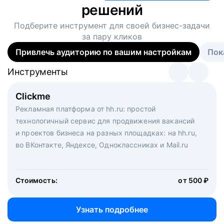
решений
Подберите инструмент для своей
бизнес-задачи
за пару кликов
Привлечь аудиторию по вашим настройкам
Пок
Инструменты
Инструменты
Инструменты
Виртуальный рекрутер
Clickme
Вакансия дня
Массовый подбор под ключ. Решите, сколько
Рекламная платформа от hh.ru: простой
Рекламный формат для вакансий на главной странице
кандидатов и когда вам нужно, и за дело возьмутся
технологичный сервис для продвижения вакансий
hh.ru. Увеличивает количество откликов
маркетологи, рекрутеры и проектные менеджеры
и проектов бизнеса на разных площадках: на hh.ru,
hh.ru с целым набором digital-инструментов
во ВКонтакте, Яндексе, Одноклассниках и Mail.ru
Стоимость:
от 200 000 ₽
Узнать подробнее
Стоимость:
от 500 ₽
Узнать подробнее
Узнать подробнее