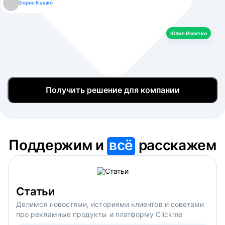
Борис Кашко
Юлия Изоитко
Александр Кулагин
Даниил Макаров
Екатерина Лазаренко
Юлия Изоитко
Получить решение для компании
Поддержим и
всё
расскажем
Статьи
Делимся новостями, историями клиентов и советами
про рекламные продукты и платформу Clickme