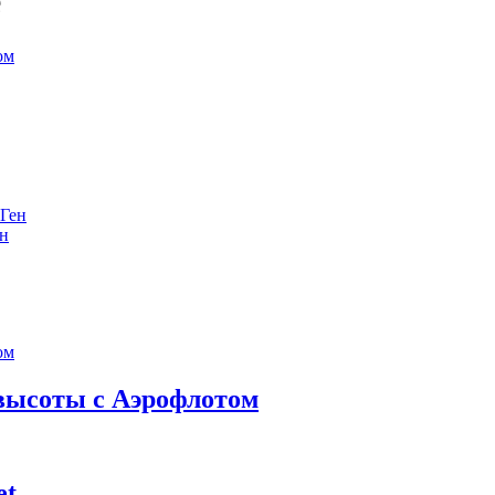
е
ен
 высоты с Аэрофлотом
et