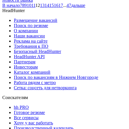
Новости рынка
В начало
7
8
9
10
11
12
13
14
15
16
17
...
47
дальше
HeadHunter
Размещение вакансий
Поиск по резюме
О компании
Наши вакансии
Реклама на сайте
Требования к ПО
Безопасный HeadHunter
HeadHunter API
Партнерам
Инвесторам
Каталог компаний
Поиск по вакансиям в Нижнем Новгороде
Работа рядом с метро
Сетка: соцсеть для нетворкинга
Соискателям
hh PRO
Готовое резюме
Все сервисы
Хочу у вас работать
Производственный календарь