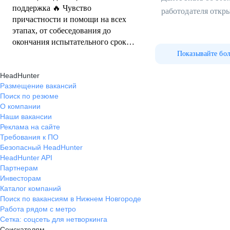
поддержка 🔥 Чувство
работодателя откр
причастности и помощи на всех
этапах, от собеседования до
окончания испытательного срока
🔥 Своевременная коммуникация
Показывайте бо
без задержек 🔥 Быстрое
HeadHunter
оформление и гибкость 🔥
Размещение вакансий
Поиск по резюме
О компании
Наши вакансии
Реклама на сайте
Требования к ПО
Безопасный HeadHunter
HeadHunter API
Партнерам
Инвесторам
Каталог компаний
Поиск по вакансиям в Нижнем Новгороде
Работа рядом с метро
Сетка: соцсеть для нетворкинга
Соискателям