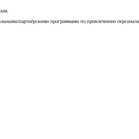
ным.
ными/партнёрскими программами по привлечению персонала