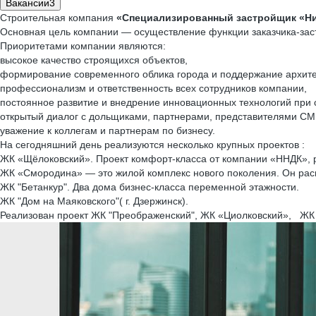
Вакансии
3
Строительная компания
«Специализированный застройщик «Ни
Основная цель компании — осуществление функции заказчика-зас
Приоритетами компании являются:
высокое качество строящихся объектов,
формирование современного облика города и поддержание архитек
профессионализм и ответственность всех сотрудников компании,
постоянное развитие и внедрение инновационных технологий при 
открытый диалог с дольщиками, партнерами, представителями СМИ
уважение к коллегам и партнерам по бизнесу.
На сегодняшний день реализуются несколько крупных проектов :
ЖК «Щёлоковский». Проект комфорт-класса от компании «ННДК», 
ЖК «Смородина» — это жилой комплекс нового поколения. Он рас
ЖК "Бетанкур". Два дома бизнес-класса переменной этажности.
ЖК "Дом на Маяковского"( г. Дзержинск).
Реализован проект ЖК "Преображенский", ЖК «Циолковский», ЖК "