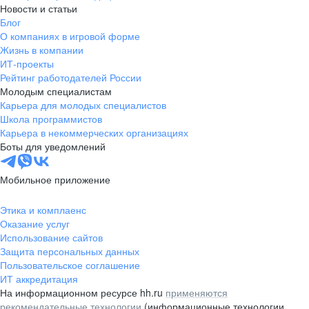
Новости и статьи
Инициативность
Рабочий график на выбор
Разрабатывает масштабные проекты
Блог
Доступный
и влияет на всю индустрию
О компаниях в игровой форме
спорт
Комфортный трансфер
Жизнь в компании
Честность и порядочность
Возьми спортивный абонемент, а мы
Бесплатные обеды
ИТ-проекты
компенсируем 70% стоимости
Рейтинг работодателей России
Рабочая форма за счет компании
Ответственность
Молодым специалистам
Карьера для молодых специалистов
ДМС
Школа программистов
Карьера в некоммерческих организациях
Доступен широкий спектр услуг, включая
Приятные бонусы
Боты для уведомлений
стоматологию и психологическую помощь
в любом городе
Скидки на товары
Как мы заботимся о команде
Мобильное приложение
ВсеИнструменты.ру
Этика и комплаенс
Приятные
Выгодные предложения
бонусы
Оказание услуг
в программе Bestbenefits
Использование сайтов
Полное ДМС
Предоставим скидки на товары
Детские подарки и драйвовые
Защита персональных данных
со стоматологией
ВсеИнструменты.ру и выгодные предложения
мероприятия для всей семьи
Пользовательское соглашение
Создает лучший сервис для клиентов
в программе bestbenefits.
ИТ аккредитация
Дарим детские подарки и организуем драйвовые
На информационном ресурсе hh.ru
применяются
мероприятия для всей семьи
рекомендательные технологии
(информационные технологии