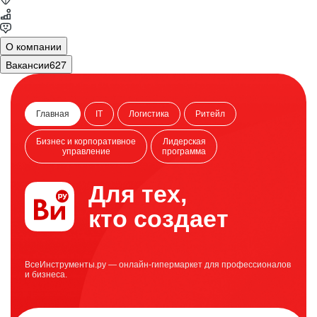
О компании
Вакансии
627
Главная
IT
Логистика
Ритейл
Бизнес и корпоративное
Лидерская
управление
программа
Для тех,
кто создает
ВсеИнструменты.ру — онлайн-гипермаркет для профессионалов
и бизнеса.