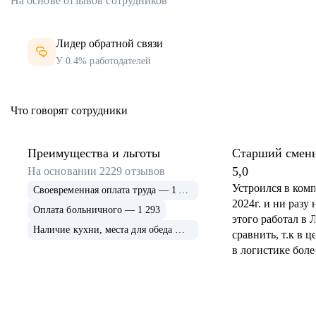
На основе отзывов сотрудников
и распределительных центров
Нас более 530 крутых специалистов,
которые вкладываются в каждый проект на 100%.
Лидер обратной связи
Все высоконагруженные системы для бизнеса
мы пишем своими силами с чистого листа: начиная
У 0.4% работодателей
с высокоуровневого дизайна и архитектуры и заканчивая
тестированием.
Что говорят сотрудники
Преимущества и льготы
Старший смен
5,0
На основании
2229
отзывов
Устроился в ком
Своевременная оплата труда — 1 775
2024г. и ни разу
2 млн
Твой успех –
Оплата больничного — 1 293
оригинальных товаров
этого работал в Л
Наличие кухни, места для обеда — 1 284
100 000
наш приоритет
сравнить, т.к в 
до
в логистике более
Компания очень 
заказов ежедневно
Работают профес
менеджмент на о
Личный наставник на время адаптации
уровне. Достойна