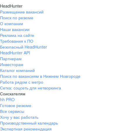
Менеджер
HeadHunter
и выгодно
по продажам
Наше ДНК — делать
Размещение вакансий
Поиск по резюме
невозможное!
О компании
Наши вакансии
Реклама на сайте
Забота о здоровье
Присоединяйся к нам
Открытое профессиональное комьюнити
Ты заботишься
Требования к ПО
Доброжелатель­ность, ориентация на людей
Безопасный HeadHunter
ДМС со стоматологией
Работай с экспертами в своей сфере, делись опытом
HeadHunter API
о клиенте,
и вдохновляйся успехами коллег. Мы создаем
Партнерам
атмосферу, где каждый может проявить себя.
Компенсация 70% расходов
Умение работать в команде
Инвесторам
а мы заботимся
на фитнес
Каталог компаний
Собственные спортзалы на складах
Поиск по вакансиям в Нижнем Новгороде
Стремление к развитию и высоким стандартам
о тебе
Работа рядом с метро
Регулярные спортивные
Сетка: соцсеть для нетворкинга
Открытость сознания, способность меняться
мероприятия
Соискателям
Стань частью
hh PRO
Социальные гарантии
Простота мышления, способность выделять
Готовое резюме
главное
команды, которая
Отпуск 28 дней, оплачиваемые больничные.
Все сервисы
Условия для эффективной
Социальные выплаты и материальная помощь
Хочу у вас работать
в различных ситуациях
Упорство, целеустремленность
Производственный календарь
работы
Экспертная рекомендация