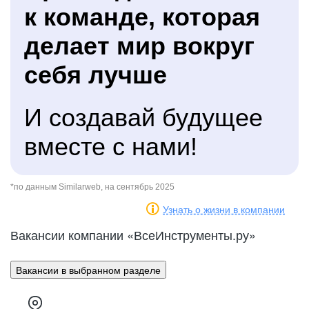
к команде, которая
делает мир вокруг
себя лучше
И создавай будущее
вместе с нами!
*по данным Similarweb, на сентябрь 2025
Узнать о жизни в компании
Вакансии компании «ВсеИнструменты.ру»
Вакансии в выбранном разделе
Склад
П
Лидерская
ункты
Выбирай