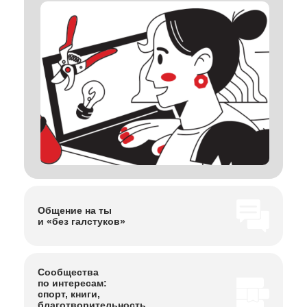
Общение на ты
и «без галстуков»
Сообщества
по интересам:
спорт, книги,
благотворительность