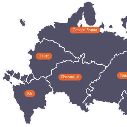
Цифровые
технологии
Северо-Запад
Центр
Ура
Поволжье
Юг