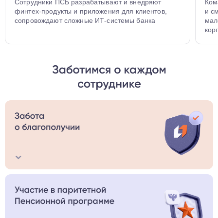
Сотрудники ПСБ разрабатывают и внедряют
Ком
финтех-продукты и приложения для клиентов,
и с
сопровождают сложные
ИТ-системы
банка
мал
кор
Мы предлагаем достойную зарплату, современные
офисы и социальную поддержку сотрудников