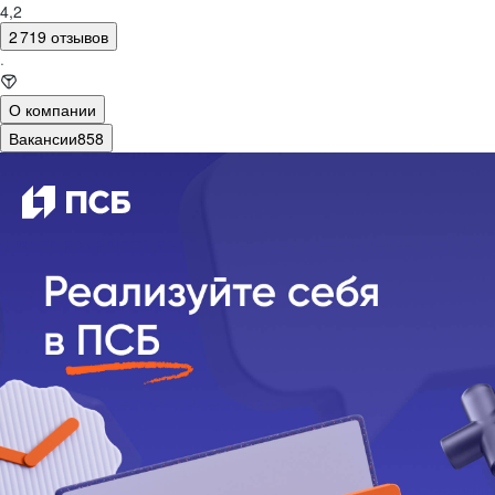
4,2
2 719 отзывов
·
О компании
Вакансии
858