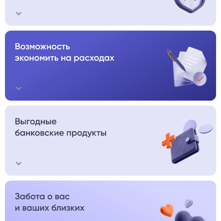
Участие в паритетной Пенсионной программе
с возможностью компенсировать расходы через
программу «Кафетерий льгот»
Компенсация по программе «Кафетерий льгот»
на отдых и путешествия, спорт и фитнес, образование,
разные виды страхования, в том числе ДМС
для родственников, покупки на маркетплейсе ПСБ
Бесплатные услуги для работника и родственников:
психологическая, юридическая, финансовая, налоговая
и бытовая помощь, программа лояльности, тьютор
для детей, консультации ЗОЖ и другие услуги
Особые условия по зарплатной карте: например,
повышенный кешбэк 5% в трёх категориях на выбор
или 4% на остаток