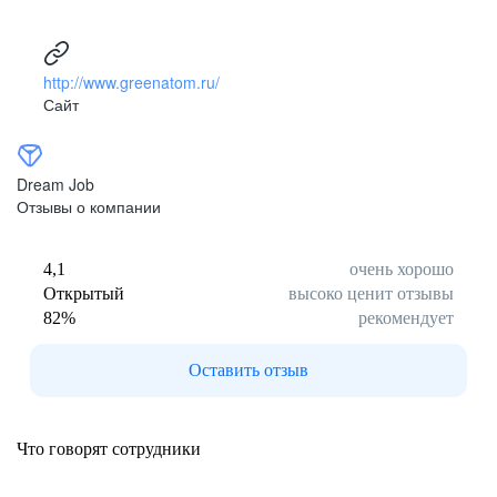
и машинное обучение.
атомная промышленность.
Как Интегратор мы реализуем важнейшие
проекты развития цифровой экосистемы
http://www.greenatom.ru/
атомной отрасли. Благодаря наработанной
Сайт
экспертизе ключевым вектором дальнейшего
Мы ищем
как квалифицирован­
развития компании является увеличение числа
внешних клиентов, не входящих в периметр
ные кадры, так и рабочих
Росатома.
без опыта
Dream Job
Отзывы о компании
4,1
очень хорошо
Открытый
высоко ценит отзывы
82
%
рекомендует
Оставить отзыв
Что говорят сотрудники