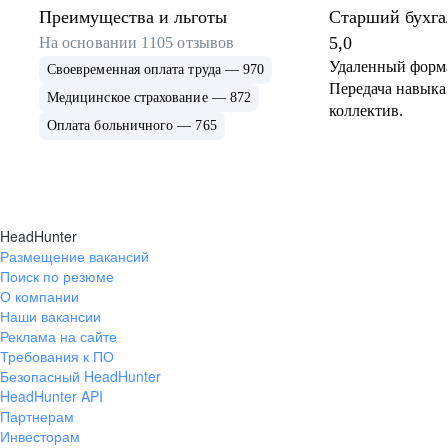
Единая команда
Преимущества и льготы
Старший бухга
5,0
На основании
1105
отзывов
Мы всегда внимательно слушаем и слышим друг друга
Удаленный форма
вне зависимости от занимаемых должностей и места
Своевременная оплата труда — 970
работы
Передача навык
Медицинское страхование — 872
Внутреннее сообщество
коллектив.
Оплата больничного — 765
для ИТ-специалистов
Эффективность
В Гринатоме мы развиваем профессиональное
Мы всегда стараемся находить наилучшие варианты
ИТ‑сообщество, где специалисты растут,
решения задач
обмениваются опытом и формируют
HeadHunter
технологическую экспертизу компании.
Размещение вакансий
У нас действует 7 профильных сообществ
Поиск по резюме
На шаг впереди
по ключевым направлениям, и их число
О компании
продолжает расти. Это пространство для тех,
Мы всегда на шаг впереди в технологиях, знаниях
Наши вакансии
кто хочет не просто выполнять задачи,
и качествах наших сотрудников
Реклама на сайте
а развиваться в профессии и влиять
Требования к ПО
на индустрию.
Безопасный HeadHunter
HeadHunter API
Уважение
Партнерам
Инвесторам
Мы с уважением относимся к нашим заказчикам,