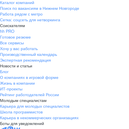
партнёрам и поставщикам
Каталог компаний
Поиск по вакансиям в Нижнем Новгороде
Работа рядом с метро
Сетка: соцсеть для нетворкинга
Ответственность за результат
Соискателям
hh PRO
Каждый из нас несёт личную ответственность
Готовое резюме
за результат работы и качество своего труда
Все сервисы
Хочу у вас работать
Производственный календарь
Безопасность
Экспертная рекомендация
Новости и статьи
Безопасность —
наивысший приоритет
Сообщество
Блог
«Атомные люди»
О компаниях в игровой форме
Жизнь в компании
У нас есть сообщество для бывших
ИТ-проекты
сотрудников компании. Для тех, кто хочет
Рейтинг работодателей России
поддерживать связь с бывшими коллегами
Молодым специалистам
и быть в курсе событий вне компании и внутри
Карьера для молодых специалистов
неё. Мы уверены: наша сила — в людях,
Школа программистов
и важно не терять тех, кто вносил вклад
Карьера в некоммерческих организациях
Боты для уведомлений
в общее дело, кто до сих пор разделяет наши
взгляды и готов поддерживать друг друга.