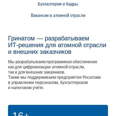
Становись частью нашей
Становись частью нашей
до роботизации
Алексей Лихачёв
Алексей Лихачёв
Бухгалтерия и Кадры
международной команды.
международной команды.
Генеральный директор Госкорпорации «Росатом»
Генеральный директор Госкорпорации «Росатом»
Вакансии в атомной отрасли
Гринатом — разрабатываем
ИТ‑решения для атомной отрасли
и внешних заказчиков
Мы разрабатываем программное обеспечение
как для цифровизации атомной отрасли,
так и для внешних заказчиков.
Также мы поддерживаем предприятия Росатома
в управлении персоналом, бухгалтерском
и налоговом учёте.
16+