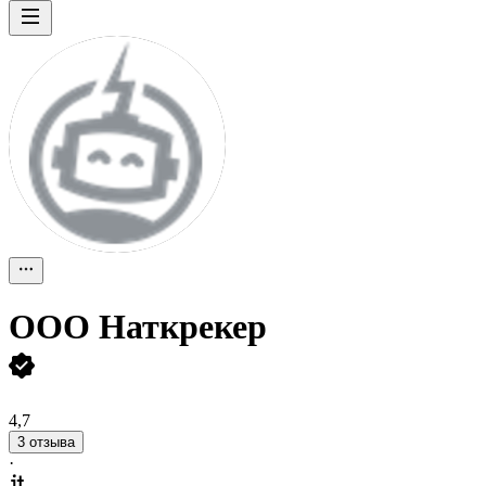
ООО
Наткрекер
4,7
3 отзыва
·