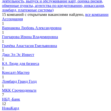
деятельность, выпуск и обслуживание карт, оценка рисков,
обменные пункты, агентства по кредитованию, инкассация,
ломбард, платежные системы)
15
компаний с открытыми вакансиями
найдено,
все компании
Ассоциация
1
Варнакова Любовь Александровна
1
Гончарова Ирина Владимировна
1
Грачёва Анастасия Емельяновна
1
Джи Эл Эс Инвест
1
КА Люди для бизнеса
1
Консалт-Мастер
1
Ломбард Гранд Голд
1
МКК Срочноденьги
7
НБД -Банк
12
НоваКард