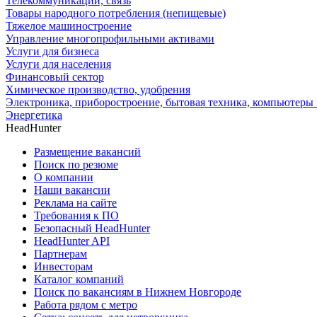
Телекоммуникации, связь
Товары народного потребления (непищевые)
Тяжелое машиностроение
Управление многопрофильными активами
Услуги для бизнеса
Услуги для населения
Финансовый сектор
Химическое производство, удобрения
Электроника, приборостроение, бытовая техника, компьютеры 
Энергетика
HeadHunter
Размещение вакансий
Поиск по резюме
О компании
Наши вакансии
Реклама на сайте
Требования к ПО
Безопасный HeadHunter
HeadHunter API
Партнерам
Инвесторам
Каталог компаний
Поиск по вакансиям в Нижнем Новгороде
Работа рядом с метро