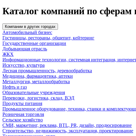
Каталог компаний по сферам
Компании в других городах
Автомобильный бизнес
Гостиницы, рестораны, общепит, кейтеринг
Государственные организации
Добывающая отрасль
ЖКХ
Информационные технологии, системная интеграция, интерне
Искусство, культура
Лесная промышленность, деревообработка
Медицина, фармацевтика, аптеки
Металлургия, металлообработка
Нефть и газ
Образовательные учреждения
Перевозки, логистика, склад, ВЭД
Продукты питания
Промышленное оборудование, техника, станки и комплектующ
Розничная торговля
Сельское хозяйство
СМИ, маркетинг, реклама, BTL, PR, дизайн, продюсирование
Строительство, недвижимость, эксплуатация, проектирование