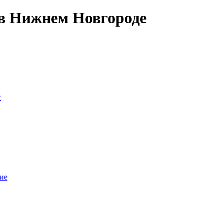
 в Нижнем Новгороде
т
ие