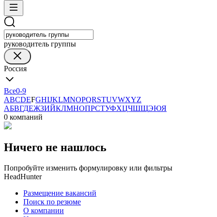
руководитель группы
Россия
Все
0-9
A
B
C
D
E
F
G
H
I
J
K
L
M
N
O
P
Q
R
S
T
U
V
W
X
Y
Z
А
Б
В
Г
Д
Е
Ж
З
И
Й
К
Л
М
Н
О
П
Р
С
Т
У
Ф
Х
Ц
Ч
Ш
Щ
Э
Ю
Я
0 компаний
Ничего не нашлось
Попробуйте изменить формулировку или фильтры
HeadHunter
Размещение вакансий
Поиск по резюме
О компании