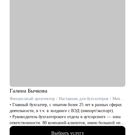
• Специалистам по ИБ, devops, MLOps инженерам.
• Составить план роста до позиции руководителя
Кому могу помочь:
• Всем, кто хочет строить карьеру за рубежом
• Руководителям и тем, кто хочет дорасти до управленческих
позиций
• Специалистам в маркетинге и продукте различного уровня
Галина
Бычкова
Финансовый архитектор / Наставник для бухгалтеров / Ментор для финансовых специалистов
• Главный бухгалтер, с опытом более 25 лет в разных сферах
деятельности, в т.ч. в холдинге с ВЭД (импорт/экспорт).
• Руководитель бухгалтерского отдела в аутсорсинге — зона
ответственности: 80 компаний-клиентов, имею большой опыт
проведения собеседований.
Выбрать услугу
• Эксперт-в «Консультант +»— 3000+ консультаций для