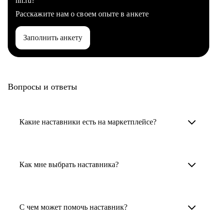
hh.ru?
Расскажите нам о своем опыте в анкете
Заполнить анкету
Вопросы и ответы
Какие наставники есть на маркетплейсе?
Карьерные наставники — это HR-
специалисты, карьерные консультанты,
Как мне выбрать наставника?
психологи, резюмерайтеры и менторы.
Умный поиск поможет в три клика выбрать
Менторы работают в ИТ, дизайне, других
наставника для достижения вашей цели.
С чем может помочь наставник?
узкоспециализированных сферах. Они