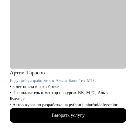
Артём
Тарасов
Ведущий разработчик в Альфа-Банк / ex-МТС
• 5 лет опыта в разработке.
• Преподаватель и ментор на курсах ВК, МТС, Альфа
Будущее.
• Автор курса по разработке на python junior/middle/senior
уровня.
Выбрать услугу
• Провёл около 70 консультаций, помог многим получить тот
самый оффер мечты.
• Провёл с нуля до оффера более 10ти человек на суммы от
200 000₽