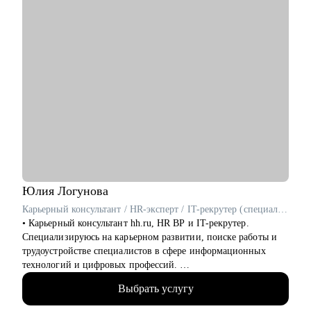
Кому могу помочь:
• QA специалистам любого уровня и тем, кто хочет стать
одним из нас.
• Лидам команд, которые заботятся о качестве своего
продукта.
• Опытным специалистам, которые хотят перейти на
следующую ступень в своей карьере.
Юлия
Логунова
Карьерный консультант / HR-эксперт / IT-рекрутер (специалист по подбору персонала в сфере информационных технологий) / Резюмерайтер (специалист по подготовке резюме)
• Карьерный консультант hh.ru, HR BP и IT-рекрутер.
Специализируюсь на карьерном развитии, поиске работы и
трудоустройстве специалистов в сфере информационных
технологий и цифровых профессий.
• Провела более 1000 карьерных консультаций по вопросам
Выбрать услугу
поиска работы, смены профессионального направления, роста
дохода, подготовки резюме и стратегии поиска.