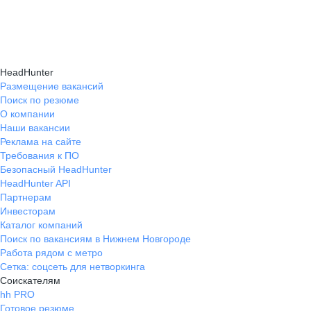
и правильно презентовать себя работодателю,
текущем месте работы и о том, кому он будет
Да, на карьерном маркетплейсе hh.ru доступна
что повышает шансы трудоустройства.
полезен, с какими запросами работает.
помощь с поиском работы онлайн: эксперты
Вы точно найдёте того, кто вам нужен!
помогут разработать стратегию, подобрать
HeadHunter
вакансии и повысить эффективность
Размещение вакансий
Поиск по резюме
трудоустройства.
О компании
Наши вакансии
Реклама на сайте
Требования к ПО
Безопасный HeadHunter
HeadHunter API
Партнерам
Инвесторам
Каталог компаний
Поиск по вакансиям в Нижнем Новгороде
Работа рядом с метро
Сетка: соцсеть для нетворкинга
Соискателям
hh PRO
Готовое резюме