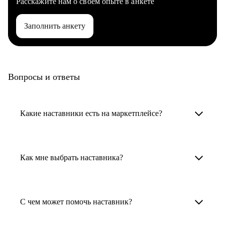
Расскажите нам о своем опыте в анкете
Заполнить анкету
Вопросы и ответы
Какие наставники есть на маркетплейсе?
Карьерные наставники — это HR-
специалисты, карьерные консультанты,
Как мне выбрать наставника?
психологи, резюмерайтеры и менторы.
Умный поиск поможет в три клика выбрать
Менторы работают в ИТ, дизайне, других
наставника для достижения вашей цели.
С чем может помочь наставник?
узкоспециализированных сферах. Они
помогут прокачать навыки, построить