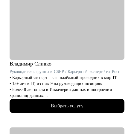
Владимир
Сливко
Руководитель группы в СБЕР / Карьерный эксперт / ex-Россельхозбанк
• Карьерный эксперт - ваш надёжный проводник в мир IT.
• 15+ лет в IT, из них 9 на руководящих позициях.
• Более 8 лет опыта в Инженерии данных и построении
хранилищ данных.
• Специализируюсь на разработке архитектуры, ETL-
Выбрать услугу
процессах, оптимизации производительности и управлении
качеством данных.
• Разработал с нуля системы для интеграции и мониторинга
данных.
• Провел 250+ собеседований и вырастил более 70