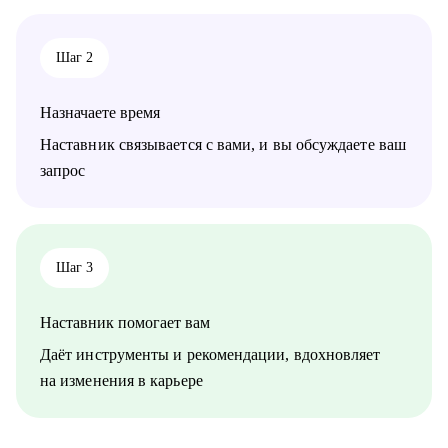
Кому могу помочь:
• Ручным тестировщикам, которые хотят перейти в
автоматизацию.
Шаг 2
• Автоматизаторам, желающим прокачать навыки построения
e2e-стеков и CI/CD.
• Руководителям QA, стремящимся выстроить процесс
Назначаете время
тестирования «с нуля» или оптимизировать текущий.
• Всем, кто понял, что "пора" врываться в IT!
Наставник связывается с вами, и вы обсуждаете ваш
запрос
Шаг 3
Наставник помогает вам
Даёт инструменты и рекомендации, вдохновляет
на изменения в карьере