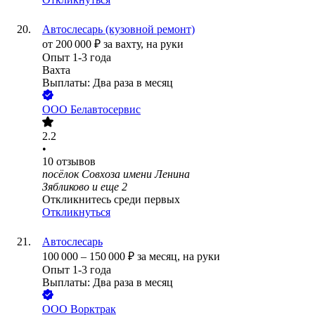
Автослесарь (кузовной ремонт)
от
200 000
₽
за вахту,
на руки
Опыт 1-3 года
Вахта
Выплаты: Два раза в месяц
ООО
Белавтосервис
2.2
•
10
отзывов
посёлок Совхоза имени Ленина
Зябликово
и еще
2
Откликнитесь среди первых
Откликнуться
Автослесарь
100 000
–
150 000
₽
за месяц,
на руки
Опыт 1-3 года
Выплаты: Два раза в месяц
ООО
Ворктрак