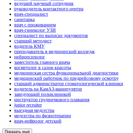
ведущий научный сотрудник
руководитель контактного центра
врач-специалист
санитарка
врач с проживанием
врач-гинеколог УЗИ
специалист по выписке документов
старший методист
водитель КМУ
преподаватель в медицинский колледж
нейропсихолог
заместитель главного врача
косметолог в салон красоты
медицинская сестра функциональной диагностики
медицинский работник по предрейсовому осмотру
старший администратор стоматологической клиники
водитель на КамАЗ-манипулятор
заведующий поликлиникой
инструктор грудничкового плавания
junior recruiter
выездная медсестра
медсестра по физиотерапии
врач-нефролог детский
Показать ещё