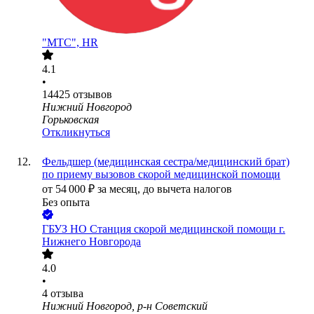
"МТС", HR
4.1
•
14425
отзывов
Нижний Новгород
Горьковская
Откликнуться
Фельдшер (медицинская сестра/медицинский брат)
по приему вызовов скорой медицинской помощи
от
54 000
₽
за месяц,
до вычета налогов
Без опыта
ГБУЗ НО Станция скорой медицинской помощи г.
Нижнего Новгорода
4.0
•
4
отзыва
Нижний Новгород, р-н Советский