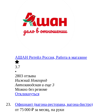
АШАН Ритейл Россия, Работа в магазине
3.7
•
2803
отзыва
Нижний Новгород
Автозаводская
и еще
3
Можно без резюме
Откликнуться
Официант (вагона-ресторана, вагона-бистро)
от
75 000
₽
за месяц,
на руки