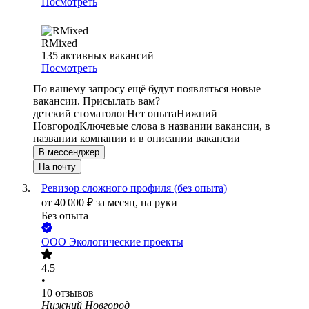
Посмотреть
RMixed
135
активных вакансий
Посмотреть
По вашему запросу ещё будут появляться новые
вакансии. Присылать вам?
детский стоматолог
Нет опыта
Нижний
Новгород
Ключевые слова в названии вакансии, в
названии компании и в описании вакансии
В мессенджер
На почту
Ревизор сложного профиля (без опыта)
от
40 000
₽
за месяц,
на руки
Без опыта
ООО
Экологические проекты
4.5
•
10
отзывов
Нижний Новгород