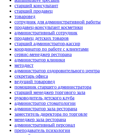
administrative specialist
старший консультант
старший продавец
товаровед
сотрудник для административной работы
продавец-консультант косметики
административный сотрудник
продавец детских товаров
старший администратор-кассир
координатор по работе с клиентами
сервис-менеджер ресторана
администратор клиники
методист
администратор оздоровительного центра
секретарь офиса
ведущий товаровед
помощник старшего администратора
старший менеджер торгового зала
руководитель детского клуба
администратор стоматологии
администратор зала ресторана
заместитель директора по торговле
менеджер зала ресторана
административный персонал
преподаватель психологии