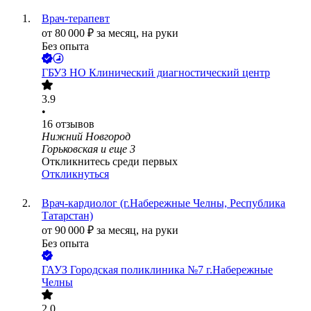
Врач-терапевт
от
80 000
₽
за месяц,
на руки
Без опыта
ГБУЗ НО Клинический диагностический центр
3.9
•
16
отзывов
Нижний Новгород
Горьковская
и еще
3
Откликнитесь среди первых
Откликнуться
Врач-кардиолог (г.Набережные Челны, Республика
Татарстан)
от
90 000
₽
за месяц,
на руки
Без опыта
ГАУЗ Городская поликлиника №7 г.Набережные
Челны
2.0