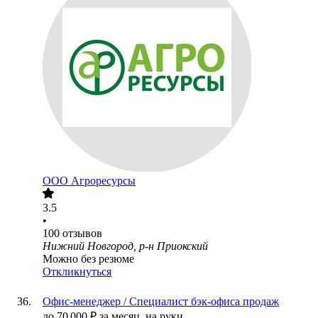
ООО
Агроресурсы
3.5
•
100
отзывов
Нижний Новгород, р-н Приокский
Можно без резюме
Откликнуться
Офис-менеджер / Специалист бэк-офиса продаж
до
70 000
₽
за месяц,
на руки