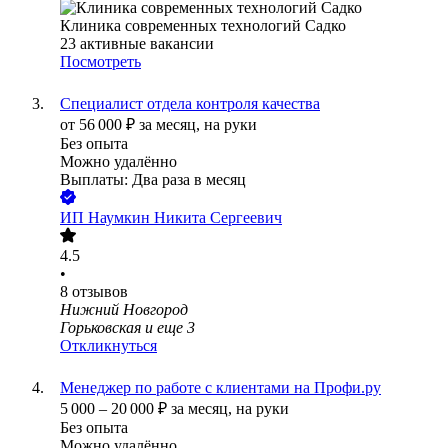
Клиника современных технологий Садко
23
активные вакансии
Посмотреть
Специалист отдела контроля качества
от
56 000
₽
за месяц,
на руки
Без опыта
Можно удалённо
Выплаты: Два раза в месяц
ИП
Наумкин Никита Сергеевич
4.5
•
8
отзывов
Нижний Новгород
Горьковская
и еще
3
Откликнуться
Менеджер по работе с клиентами на Профи.ру
5 000
–
20 000
₽
за месяц,
на руки
Без опыта
Можно удалённо