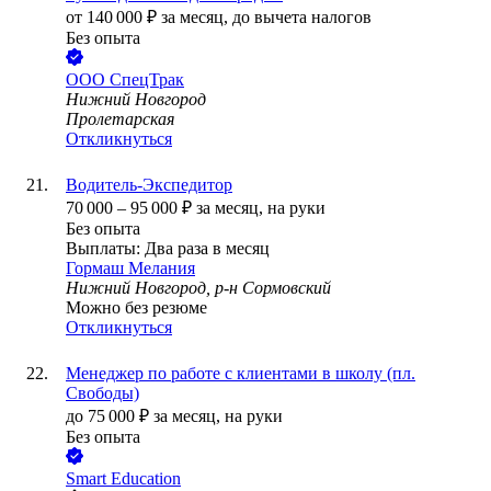
от
140 000
₽
за месяц,
до вычета налогов
Без опыта
ООО
СпецТрак
Нижний Новгород
Пролетарская
Откликнуться
Водитель-Экспедитор
70 000
–
95 000
₽
за месяц,
на руки
Без опыта
Выплаты: Два раза в месяц
Гормаш Мелания
Нижний Новгород, р-н Сормовский
Можно без резюме
Откликнуться
Менеджер по работе с клиентами в школу (пл.
Свободы)
до
75 000
₽
за месяц,
на руки
Без опыта
Smart Education