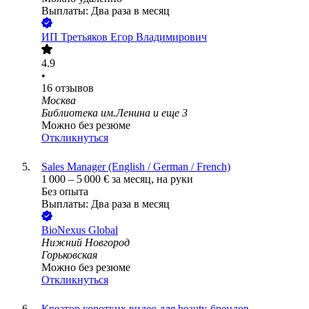
Выплаты: Два раза в месяц
ИП
Третьяков Егор Владимирович
4.9
•
16
отзывов
Москва
Библиотека им.Ленина
и еще
3
Можно без резюме
Откликнуться
Sales Manager (English / German / French)
1 000
–
5 000
€
за месяц,
на руки
Без опыта
Выплаты: Два раза в месяц
BioNexus Global
Нижний Новгород
Горьковская
Можно без резюме
Откликнуться
Креатор коротких видео для beauty-брендов