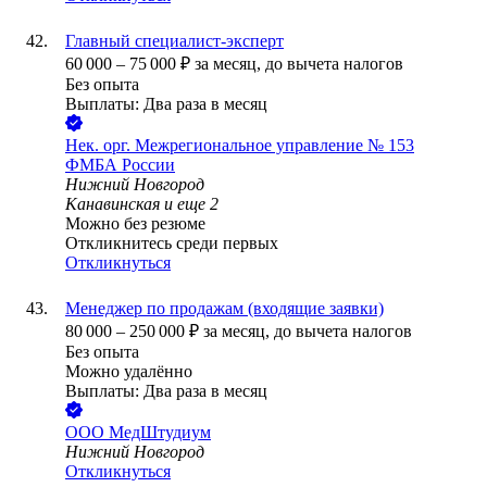
Главный специалист-эксперт
60 000
–
75 000
₽
за месяц,
до вычета налогов
Без опыта
Выплаты: Два раза в месяц
Нек. орг.
Межрегиональное управление № 153
ФМБА России
Нижний Новгород
Канавинская
и еще
2
Можно без резюме
Откликнитесь среди первых
Откликнуться
Менеджер по продажам (входящие заявки)
80 000
–
250 000
₽
за месяц,
до вычета налогов
Без опыта
Можно удалённо
Выплаты: Два раза в месяц
ООО
МедШтудиум
Нижний Новгород
Откликнуться