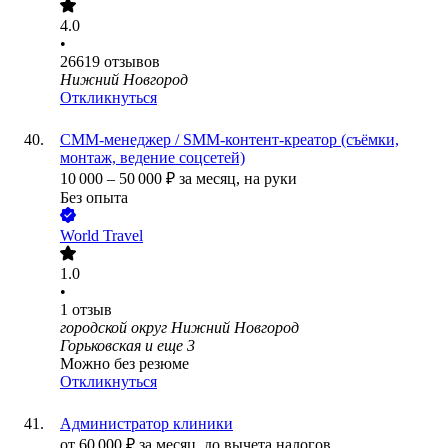
4.0
•
26619
отзывов
Нижний Новгород
Откликнуться
СММ-менеджер / SMM-контент-креатор (съёмки,
монтаж, ведение соцсетей)
10 000
–
50 000
₽
за месяц,
на руки
Без опыта
World Travel
1.0
•
1
отзыв
городской округ Нижний Новгород
Горьковская
и еще
3
Можно без резюме
Откликнуться
Администратор клиники
от
60 000
₽
за месяц,
до вычета налогов