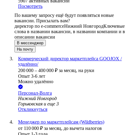
5907
активных вакансий
Посмотреть
По вашему запросу ещё будут появляться новые
вакансии. Присылать вам?
директор по e-commerce
Нижний Новгород
Ключевые
слова в названии вакансии, в названии компании и в
описании вакансии
В мессенджер
На почту
Коммерческий директор маркетплейса GOOJOX /
удалённо/
200 000
–
400 000
₽
за месяц,
на руки
Опыт 3-6 лет
Можно удалённо
Персонал-Волга
Нижний Новгород
Горьковская
и еще
3
Откликнуться
Менеджер по маркетплейсам (Wildberries)
от
110 000
₽
за месяц,
до вычета налогов
Опыт 1-3 года