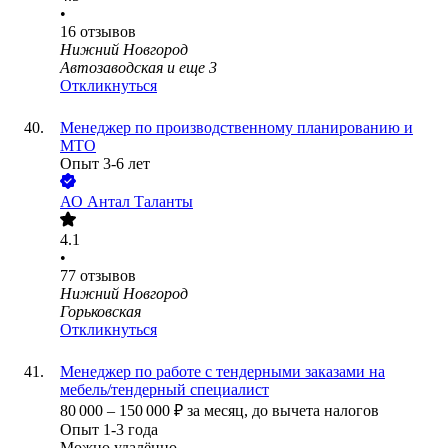
•
16
отзывов
Нижний Новгород
Автозаводская
и еще
3
Откликнуться
Менеджер по производственному планированию и
МТО
Опыт 3-6 лет
АО
Антал Таланты
4.1
•
77
отзывов
Нижний Новгород
Горьковская
Откликнуться
Менеджер по работе с тендерными заказами на
мебель/тендерный специалист
80 000
–
150 000
₽
за месяц,
до вычета налогов
Опыт 1-3 года
Можно удалённо