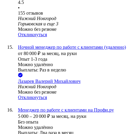
4.5
•
155
отзывов
Нижний Новгород
Горьковская
и еще
3
Можно без резюме
Откликнуться
Ночной менеджер по работе с клиентами (удаленно)
от
80 000
₽
за месяц,
на руки
Опыт 1-3 года
Можно удалённо
Выплаты: Раз в неделю
Лазарев Валерий Михайлович
Нижний Новгород
Можно без резюме
Откликнуться
Менеджер по работе с клиентами на Профи.ру
5 000
–
20 000
₽
за месяц,
на руки
Без опыта
Можно удалённо
Выплаты: Два раза в месяц