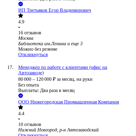
ИП
Третьяков Егор Владимирович
4.9
•
16
отзывов
Москва
Библиотека им.Ленина
и еще
3
Можно без резюме
Откликнуться
Менеджер по работе с клиентами (офис на
Автозаводе)
80 000
–
120 000
₽
за месяц,
на руки
Без опыта
Выплаты: Два раза в месяц
ООО
Нижегородская Промышленная Компания
4.4
•
10
отзывов
Нижний Новгород, р-н Автозаводский
Откликнуться