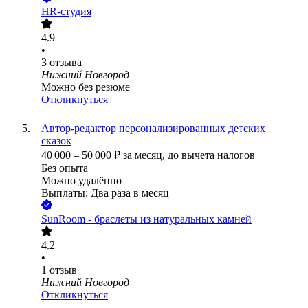
HR-студия
4.9
•
3
отзыва
Нижний Новгород
Можно без резюме
Откликнуться
Автор-редактор персонализированных детских
сказок
40 000
–
50 000
₽
за месяц,
до вычета налогов
Без опыта
Можно удалённо
Выплаты: Два раза в месяц
SunRoom - браслеты из натуральных камней
4.2
•
1
отзыв
Нижний Новгород
Откликнуться