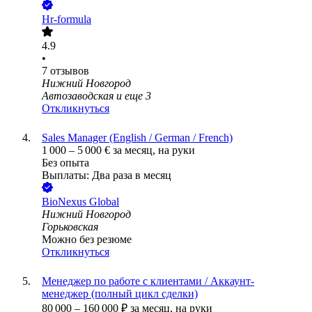
Hr-formula
4.9
•
7
отзывов
Нижний Новгород
Автозаводская
и еще
3
Откликнуться
Sales Manager (English / German / French)
1 000
–
5 000
€
за месяц,
на руки
Без опыта
Выплаты: Два раза в месяц
BioNexus Global
Нижний Новгород
Горьковская
Можно без резюме
Откликнуться
Менеджер по работе с клиентами / Аккаунт-
менеджер (полный цикл сделки)
80 000
–
160 000
₽
за месяц,
на руки