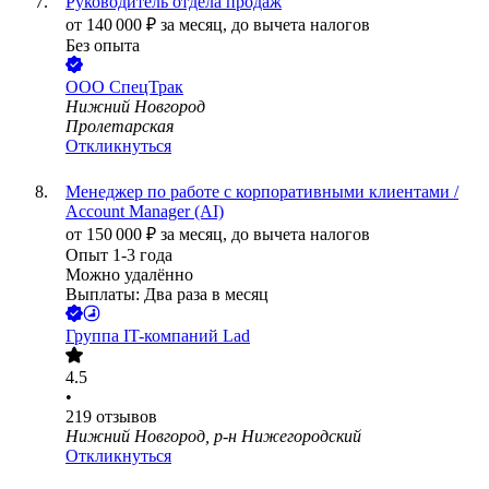
Руководитель отдела продаж
от
140 000
₽
за месяц,
до вычета налогов
Без опыта
ООО
СпецТрак
Нижний Новгород
Пролетарская
Откликнуться
Менеджер по работе с корпоративными клиентами /
Account Manager (AI)
от
150 000
₽
за месяц,
до вычета налогов
Опыт 1-3 года
Можно удалённо
Выплаты: Два раза в месяц
Группа IT-компаний Lad
4.5
•
219
отзывов
Нижний Новгород, р-н Нижегородский
Откликнуться