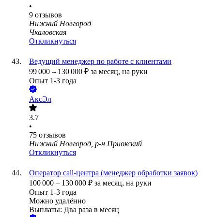
•
9
отзывов
Нижний Новгород
Чкаловская
Откликнуться
Ведущий менеджер по работе с клиентами
99 000
–
130 000
₽
за месяц,
на руки
Опыт 1-3 года
АксЭл
3.7
•
75
отзывов
Нижний Новгород, р-н Приокский
Откликнуться
Оператор call-центра (менеджер обработки заявок)
100 000
–
130 000
₽
за месяц,
на руки
Опыт 1-3 года
Можно удалённо
Выплаты: Два раза в месяц