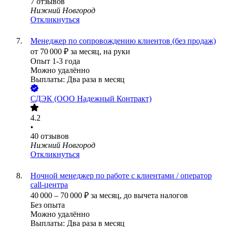
7
отзывов
Нижний Новгород
Откликнуться
Менеджер по сопровождению клиентов (без продаж)
от
70 000
₽
за месяц,
на руки
Опыт 1-3 года
Можно удалённо
Выплаты: Два раза в месяц
СДЭК (ООО Надежный Контракт)
4.2
•
40
отзывов
Нижний Новгород
Откликнуться
Ночной менеджер по работе с клиентами / оператор
call-центра
40 000
–
70 000
₽
за месяц,
до вычета налогов
Без опыта
Можно удалённо
Выплаты: Два раза в месяц