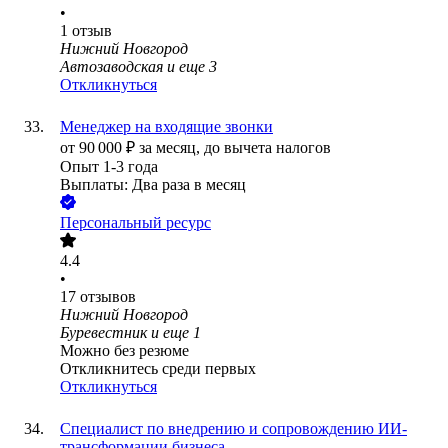
•
1
отзыв
Нижний Новгород
Автозаводская
и еще
3
Откликнуться
Менеджер на входящие звонки
от
90 000
₽
за месяц,
до вычета налогов
Опыт 1-3 года
Выплаты: Два раза в месяц
Персональный ресурс
4.4
•
17
отзывов
Нижний Новгород
Буревестник
и еще
1
Можно без резюме
Откликнитесь среди первых
Откликнуться
Специалист по внедрению и сопровождению ИИ-
трансформации бизнеса