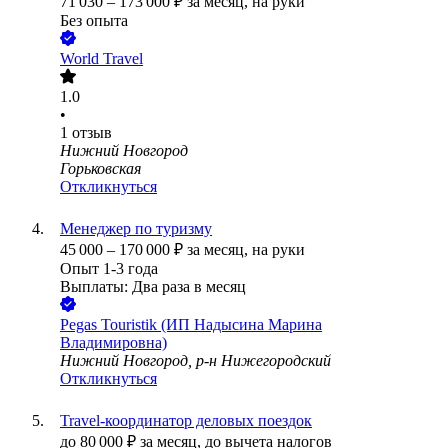
71 030
–
173 000
₽
за месяц,
на руки
Без опыта
World Travel
1.0
•
1
отзыв
Нижний Новгород
Горьковская
Откликнуться
Менеджер по туризму
45 000
–
170 000
₽
за месяц,
на руки
Опыт 1-3 года
Выплаты: Два раза в месяц
Pegas Touristik (ИП Надысина Марина
Владимировна)
Нижний Новгород, р-н Нижегородский
Откликнуться
Travel-координатор деловых поездок
до
80 000
₽
за месяц,
до вычета налогов