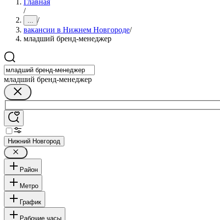
Главная
/
/
...
вакансии в Нижнем Новгороде
/
младший бренд-менеджер
младший бренд-менеджер
Нижний Новгород
Район
Метро
График
Рабочие часы