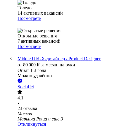
Толедо
14
активных вакансий
Посмотреть
Открытые решения
7
активных вакансий
Посмотреть
Middle UI/UX-дизайнер / Product Designer
от
80 000
₽
за месяц,
на руки
Опыт 1-3 года
Можно удалённо
SocialJet
4.1
•
23
отзыва
Москва
Марьина Роща
и еще
3
Откликнуться