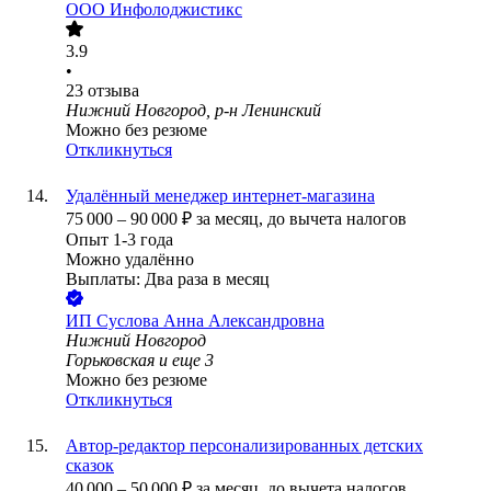
ООО
Инфолоджистикс
3.9
•
23
отзыва
Нижний Новгород, р-н Ленинский
Можно без резюме
Откликнуться
Удалённый менеджер интернет-магазина
75 000
–
90 000
₽
за месяц,
до вычета налогов
Опыт 1-3 года
Можно удалённо
Выплаты: Два раза в месяц
ИП
Суслова Анна Александровна
Нижний Новгород
Горьковская
и еще
3
Можно без резюме
Откликнуться
Автор-редактор персонализированных детских
сказок
40 000
–
50 000
₽
за месяц,
до вычета налогов