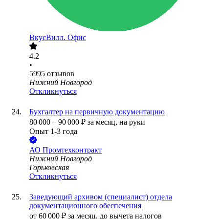
ВкусВилл. Офис
4.2
•
5995
отзывов
Нижний Новгород
Откликнуться
Бухгалтер на первичную документацию
80 000
–
90 000
₽
за месяц,
на руки
Опыт 1-3 года
АО
Промтехконтракт
Нижний Новгород
Горьковская
Откликнуться
Заведующий архивом (специалист) отдела
документационного обеспечения
от
60 000
₽
за месяц,
до вычета налогов