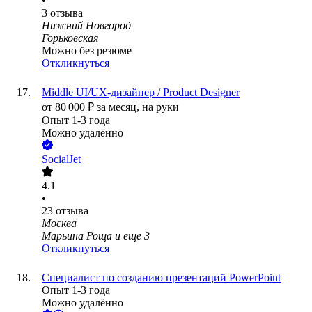
•
3
отзыва
Нижний Новгород
Горьковская
Можно без резюме
Откликнуться
Middle UI/UX-дизайнер / Product Designer
от
80 000
₽
за месяц,
на руки
Опыт 1-3 года
Можно удалённо
SocialJet
4.1
•
23
отзыва
Москва
Марьина Роща
и еще
3
Откликнуться
Специалист по созданию презентаций PowerPoint
Опыт 1-3 года
Можно удалённо