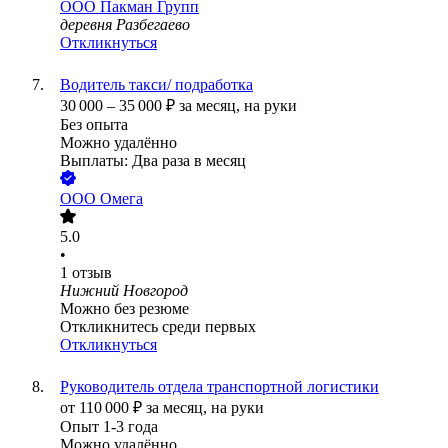
ООО
Пакман Групп
деревня Разбегаево
Откликнуться
Водитель такси/ подработка
30 000
–
35 000
₽
за месяц,
на руки
Без опыта
Можно удалённо
Выплаты: Два раза в месяц
ООО
Омега
5.0
•
1
отзыв
Нижний Новгород
Можно без резюме
Откликнитесь среди первых
Откликнуться
Руководитель отдела транспортной логистики
от
110 000
₽
за месяц,
на руки
Опыт 1-3 года
Можно удалённо