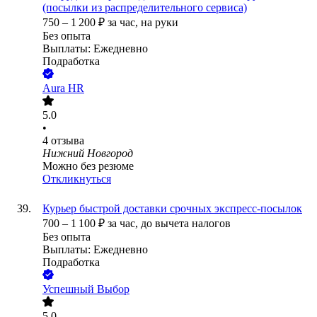
(посылки из распределительного сервиса)
750
–
1 200
₽
за час,
на руки
Без опыта
Выплаты: Ежедневно
Подработка
Aura HR
5.0
•
4
отзыва
Нижний Новгород
Можно без резюме
Откликнуться
Курьер быстрой доставки срочных экспресс-посылок
700
–
1 100
₽
за час,
до вычета налогов
Без опыта
Выплаты: Ежедневно
Подработка
Успешный Выбор
5.0