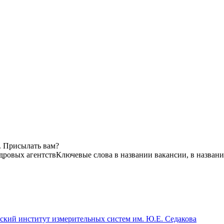
. Присылать вам?
адровых агентств
Ключевые слова в названии вакансии, в назван
й институт измерительных систем им. Ю.Е. Седакова