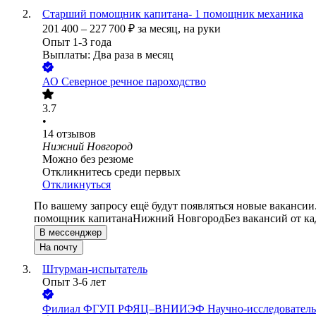
Старший помощник капитана- 1 помощник механика
201 400
–
227 700
₽
за месяц,
на руки
Опыт 1-3 года
Выплаты: Два раза в месяц
АО
Северное речное пароходство
3.7
•
14
отзывов
Нижний Новгород
Можно без резюме
Откликнитесь среди первых
Откликнуться
По вашему запросу ещё будут появляться новые вакансии
помощник капитана
Нижний Новгород
Без вакансий от к
В мессенджер
На почту
Штурман-испытатель
Опыт 3-6 лет
Филиал ФГУП РФЯЦ–ВНИИЭФ Научно-исследовательски