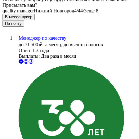
Присылать вам?
quality manager
Нижний Новгород
4/4
4/3
еще 8
В мессенджер
На почту
Менеджер по качеству
до
71 500
₽
за месяц,
до вычета налогов
Опыт 1-3 года
Выплаты: Два раза в месяц