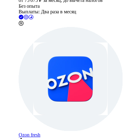
от
75 075
₽
за месяц,
до вычета налогов
Без опыта
Выплаты: Два раза в месяц
Ozon fresh