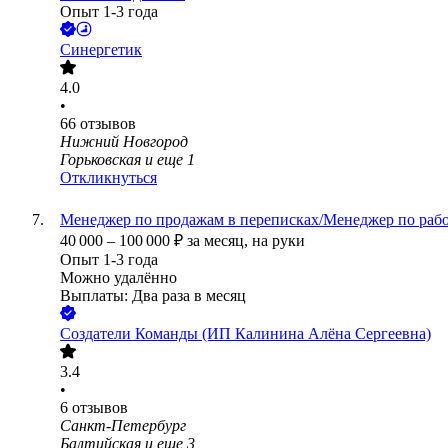
Опыт 1-3 года
Синергетик
4.0
•
66
отзывов
Нижний Новгород
Горьковская
и еще
1
Откликнуться
Менеджер по продажам в переписках/Менеджер по рабо
40 000
–
100 000
₽
за месяц,
на руки
Опыт 1-3 года
Можно удалённо
Выплаты: Два раза в месяц
Создатели Команды (ИП Калинина Алёна Сергеевна)
3.4
•
6
отзывов
Санкт-Петербург
Балтийская
и еще
3