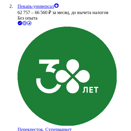
Пекарь-универсал
62 757
–
66 560
₽
за месяц,
до вычета налогов
Без опыта
Перекресток. Супермаркет