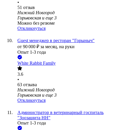
•
51
отзыв
Нижний Новгород
Горьковская
и еще
3
Можно без резюме
Откликнуться
Guest менеджер в ресторан "Горыныч"
от
90 000
₽
за месяц,
на руки
Опыт 1-3 года
White Rabbit Family
3.6
•
63
отзыва
Нижний Новгород
Горьковская
и еще
3
Откликнуться
Администратор в ветеринарный госпиталь
"Зоозащита НН"
Опыт 1-3 года