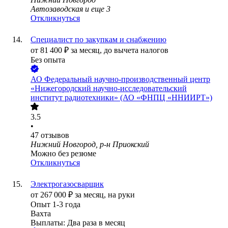
Автозаводская
и еще
3
Откликнуться
Специалист по закупкам и снабжению
от
81 400
₽
за месяц,
до вычета налогов
Без опыта
АО
Федеральный научно-производственный центр
«Нижегородский научно-исследовательский
институт радиотехники» (АО «ФНПЦ «ННИИРТ»)
3.5
•
47
отзывов
Нижний Новгород, р-н Приокский
Можно без резюме
Откликнуться
Электрогазосварщик
от
267 000
₽
за месяц,
на руки
Опыт 1-3 года
Вахта
Выплаты: Два раза в месяц