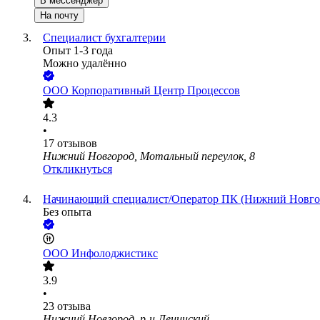
В мессенджер
На почту
Специалист бухгалтерии
Опыт 1-3 года
Можно удалённо
ООО
Корпоративный Центр Процессов
4.3
•
17
отзывов
Нижний Новгород, Мотальный переулок, 8
Откликнуться
Начинающий специалист/Оператор ПК (Нижний Новго
Без опыта
ООО
Инфолоджистикс
3.9
•
23
отзыва
Нижний Новгород, р-н Ленинский