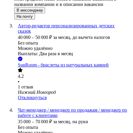
названии компании и в описании вакансии
В мессенджер
На почту
Автор-редактор персонализированных детских
сказок
40 000
–
50 000
₽
за месяц,
до вычета налогов
Без опыта
Можно удалённо
Выплаты: Два раза в месяц
SunRoom - браслеты из натуральных камней
4.2
•
1
отзыв
Нижний Новгород
Откликнуться
Чат-менеджер / менеджер по продажам / менеджер по
работе с клиентами
35 000
–
70 000
₽
за месяц,
на руки
Без опыта
Можно удалённо