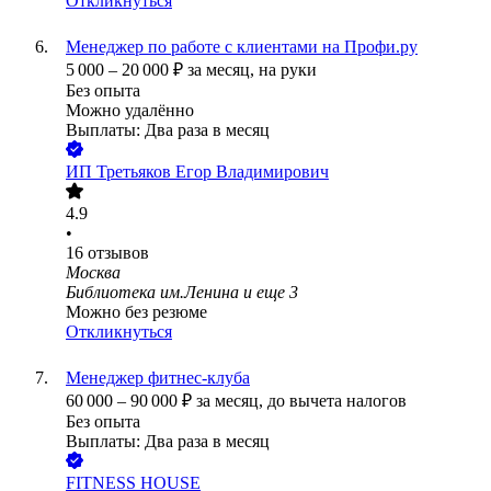
Откликнуться
Менеджер по работе с клиентами на Профи.ру
5 000
–
20 000
₽
за месяц,
на руки
Без опыта
Можно удалённо
Выплаты: Два раза в месяц
ИП
Третьяков Егор Владимирович
4.9
•
16
отзывов
Москва
Библиотека им.Ленина
и еще
3
Можно без резюме
Откликнуться
Менеджер фитнес-клуба
60 000
–
90 000
₽
за месяц,
до вычета налогов
Без опыта
Выплаты: Два раза в месяц
FITNESS HOUSE