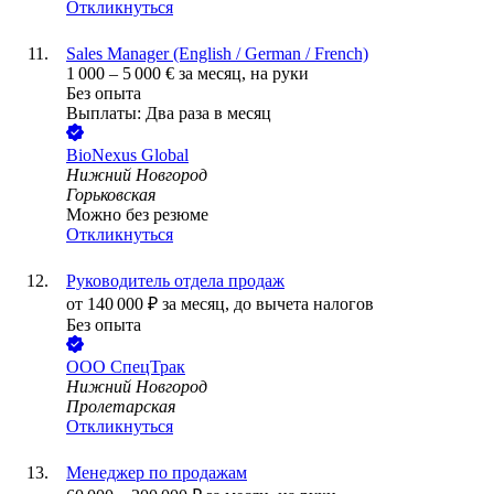
Откликнуться
Sales Manager (English / German / French)
1 000
–
5 000
€
за месяц,
на руки
Без опыта
Выплаты: Два раза в месяц
BioNexus Global
Нижний Новгород
Горьковская
Можно без резюме
Откликнуться
Руководитель отдела продаж
от
140 000
₽
за месяц,
до вычета налогов
Без опыта
ООО
СпецТрак
Нижний Новгород
Пролетарская
Откликнуться
Менеджер по продажам