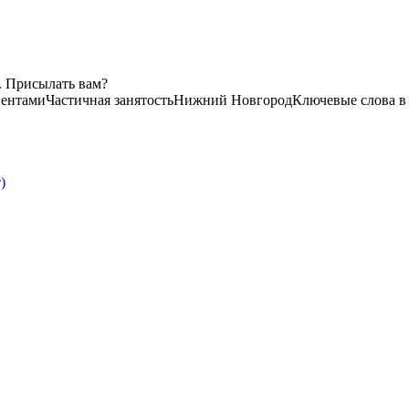
. Присылать вам?
иентами
Частичная занятость
Нижний Новгород
Ключевые слова в
)