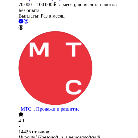
70 000
–
100 000
₽
за месяц,
до вычета налогов
Без опыта
Выплаты: Раз в месяц
"МТС", Продажи и развитие
4.1
•
14425
отзывов
Нижний Новгород, р-н Автозаводский