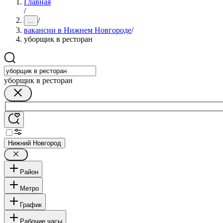
Главная
/
/
...
вакансии в Нижнем Новгороде
/
уборщик в ресторан
уборщик в ресторан
Нижний Новгород
Район
Метро
График
Рабочие часы