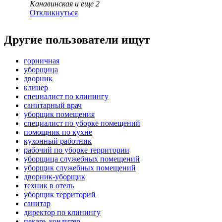
Канавинская
и еще
2
Откликнуться
Другие пользователи ищут
горничная
уборщица
дворник
клинер
специалист по клинингу
санитарный врач
уборщик помещения
специалист по уборке помещений
помощник по кухне
кухонный работник
рабочий по уборке территории
уборщица служебных помещений
уборщик служебных помещений
дворник-уборщик
техник в отель
уборщик территорий
санитар
директор по клинингу
пекарь-кондитер