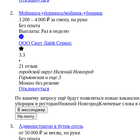
Мойщица-уборщица/мойщик-уборщик
3 200
–
4 000
₽
за смену,
на руки
Без опыта
Выплаты: Раз в неделю
ООО
Свит Лайф Сервис
3.3
•
21
отзыв
городской округ Нижний Новгород
Горьковская
и еще
3
Можно без резюме
Откликнуться
По вашему запросу ещё будут появляться новые вакансии
уборщик в ресторан
Нижний Новгород
Ключевые слова в 
В мессенджер
На почту
Администратор в бутик-отель
от
50 000
₽
за месяц,
на руки
Без опыта