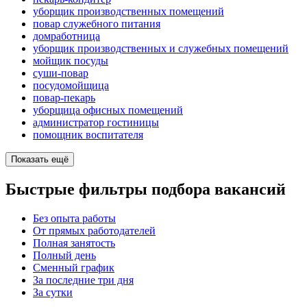
уборщик производственных помещений
повар служебного питания
домработница
уборщик производственных и служебных помещений
мойщик посуды
суши-повар
посудомойщица
повар-пекарь
уборщица офисных помещений
администратор гостиницы
помощник воспитателя
Показать ещё
Быстрые фильтры подбора вакансий
Без опыта работы
От прямых работодателей
Полная занятость
Полный день
Сменный график
За последние три дня
За сутки