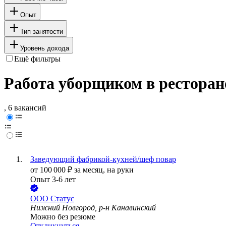
Опыт
Тип занятости
Уровень дохода
Ещё фильтры
Работа уборщиком в ресторан
, 6 вакансий
Заведующий фабрикой-кухней/шеф повар
от
100 000
₽
за месяц,
на руки
Опыт 3-6 лет
ООО
Статус
Нижний Новгород, р-н Канавинский
Можно без резюме
Откликнуться