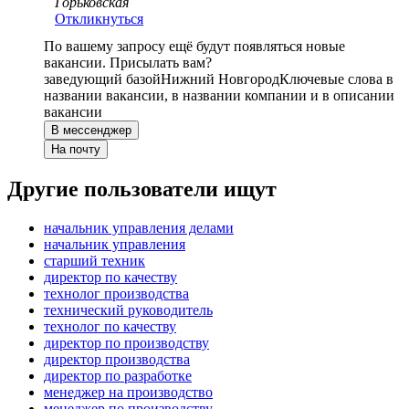
Горьковская
Откликнуться
По вашему запросу ещё будут появляться новые
вакансии. Присылать вам?
заведующий базой
Нижний Новгород
Ключевые слова в
названии вакансии, в названии компании и в описании
вакансии
В мессенджер
На почту
Другие пользователи ищут
начальник управления делами
начальник управления
старший техник
директор по качеству
технолог производства
технический руководитель
технолог по качеству
директор по производству
директор производства
директор по разработке
менеджер на производство
менеджер по производству