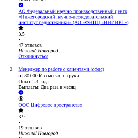
АО
Федеральный научно-производственный центр
«Нижегородский научно-исследовательский
институт радиотехники» (АО «ФНПЦ «ННИИРТ»)
3.5
•
47
отзывов
Нижний Новгород
Откликнуться
Менеджер по работе с клиентами (офис)
от
80 000
₽
за месяц,
на руки
Опыт 1-3 года
Выплаты: Два раза в месяц
ООО
Цифровое пространство
3.9
•
19
отзывов
Нижний Новгород