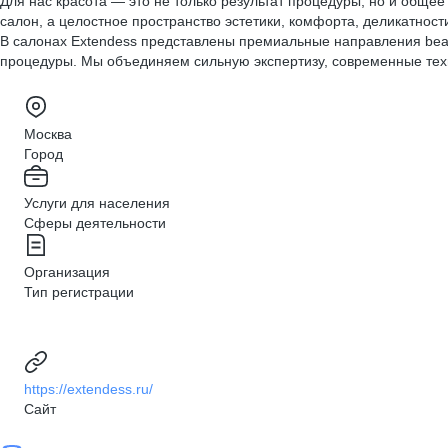
Для нас красота — это не только результат процедуры, но и обще
салон, а целостное пространство эстетики, комфорта, деликатност
В салонах Extendess представлены премиальные направления beaut
процедуры. Мы объединяем сильную экспертизу, современные техно
Москва
Город
Услуги для населения
Сферы деятельности
Организация
Тип регистрации
https://extendess.ru/
Сайт