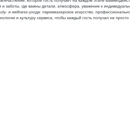
е впечатление, которое гость получает на каждом этапе взаимодей
и и заботы, где важны детали, атмосфера, уважение к индивидуаль
y- и wellness-ухода: парикмахерское искусство, профессионально
логии и культуру сервиса, чтобы каждый гость получал не просто