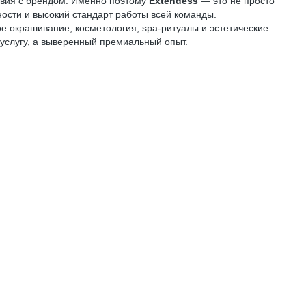
ствия с брендом. Именно поэтому
Extendess
— это не просто
ности и высокий стандарт работы всей команды.
е окрашивание, косметология, spa-ритуалы и эстетические
 услугу, а выверенный премиальный опыт.