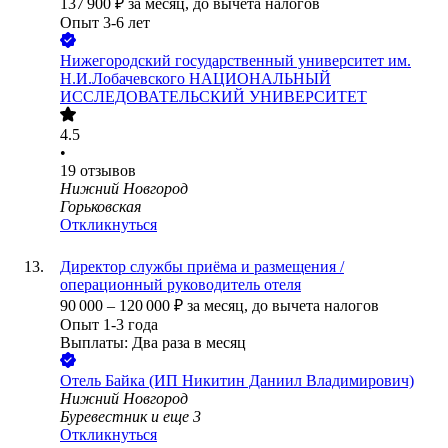
137 900
₽
за месяц,
до вычета налогов
Опыт 3-6 лет
Нижегородский государственный университет им.
Н.И.Лобачевского НАЦИОНАЛЬНЫЙ
ИССЛЕДОВАТЕЛЬСКИЙ УНИВЕРСИТЕТ
4.5
•
19
отзывов
Нижний Новгород
Горьковская
Откликнуться
Директор службы приёма и размещения /
операционный руководитель отеля
90 000
–
120 000
₽
за месяц,
до вычета налогов
Опыт 1-3 года
Выплаты: Два раза в месяц
Отель Байка (ИП Никитин Даниил Владимирович)
Нижний Новгород
Буревестник
и еще
3
Откликнуться