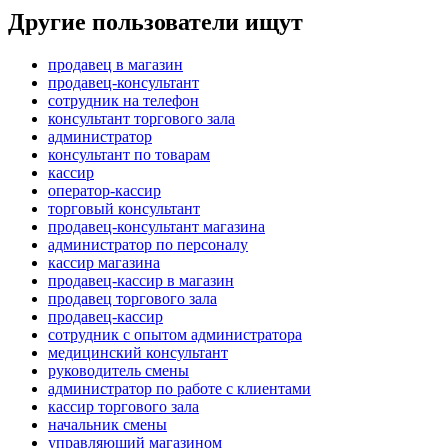
Другие пользователи ищут
продавец в магазин
продавец-консультант
сотрудник на телефон
консультант торгового зала
администратор
консультант по товарам
кассир
оператор-кассир
торговый консультант
продавец-консультант магазина
администратор по персоналу
кассир магазина
продавец-кассир в магазин
продавец торгового зала
продавец-кассир
сотрудник с опытом администратора
медицинский консультант
руководитель смены
администратор по работе с клиентами
кассир торгового зала
начальник смены
управляющий магазином