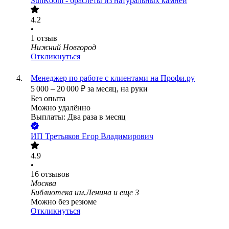
SunRoom - браслеты из натуральных камней
4.2
•
1
отзыв
Нижний Новгород
Откликнуться
Менеджер по работе с клиентами на Профи.ру
5 000
–
20 000
₽
за месяц,
на руки
Без опыта
Можно удалённо
Выплаты: Два раза в месяц
ИП
Третьяков Егор Владимирович
4.9
•
16
отзывов
Москва
Библиотека им.Ленина
и еще
3
Можно без резюме
Откликнуться