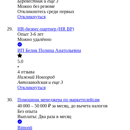
Буревестник
и еще
3
Можно без резюме
Откликнитесь среди первых
Откликнуться
HR-бизнес-партнер (HR BP)
Опыт 3-6 лет
Можно удалённо
ИП
Белик Полина Анатольевна
5.0
•
4
отзыва
Нижний Новгород
Автозаводская
и еще
3
Откликнуться
Помощник менеджера по маркетплейсам
40 000
–
50 000
₽
за месяц,
до вычета налогов
Без опыта
Выплаты: Два раза в месяц
Bimonti