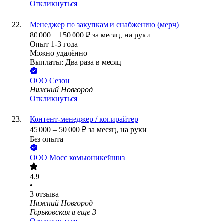
Откликнуться
Менеджер по закупкам и снабжению (мерч)
80 000
–
150 000
₽
за месяц,
на руки
Опыт 1-3 года
Можно удалённо
Выплаты: Два раза в месяц
ООО
Сезон
Нижний Новгород
Откликнуться
Контент-менеджер / копирайтер
45 000
–
50 000
₽
за месяц,
на руки
Без опыта
ООО
Мосс комьюникейшнз
4.9
•
3
отзыва
Нижний Новгород
Горьковская
и еще
3
Откликнуться