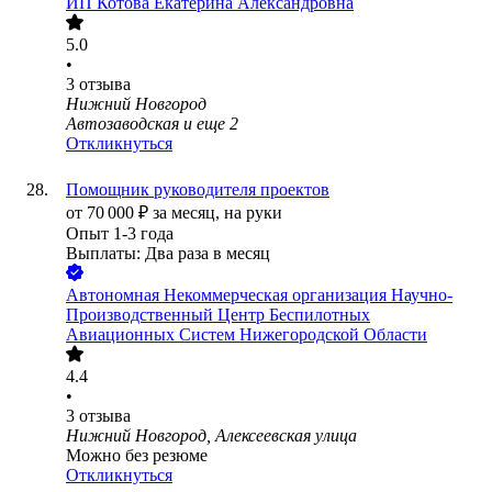
ИП
Котова Екатерина Александровна
5.0
•
3
отзыва
Нижний Новгород
Автозаводская
и еще
2
Откликнуться
Помощник руководителя проектов
от
70 000
₽
за месяц,
на руки
Опыт 1-3 года
Выплаты: Два раза в месяц
Автономная Некоммерческая организация Научно-
Производственный Центр Беспилотных
Авиационных Систем Нижегородской Области
4.4
•
3
отзыва
Нижний Новгород, Алексеевская улица
Можно без резюме
Откликнуться