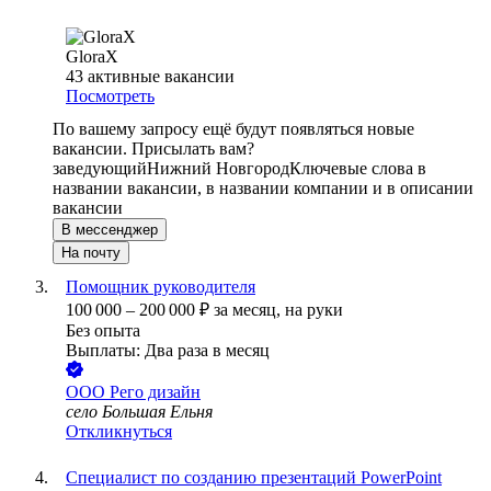
GloraX
43
активные вакансии
Посмотреть
По вашему запросу ещё будут появляться новые
вакансии. Присылать вам?
заведующий
Нижний Новгород
Ключевые слова в
названии вакансии, в названии компании и в описании
вакансии
В мессенджер
На почту
Помощник руководителя
100 000
–
200 000
₽
за месяц,
на руки
Без опыта
Выплаты: Два раза в месяц
ООО
Рего дизайн
село Большая Ельня
Откликнуться
Специалист по созданию презентаций PowerPoint