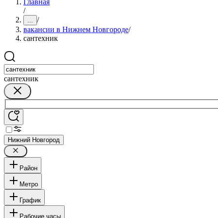
Главная
/
/
...
вакансии в Нижнем Новгороде
/
сантехник
сантехник
Нижний Новгород
Район
Метро
График
Рабочие часы