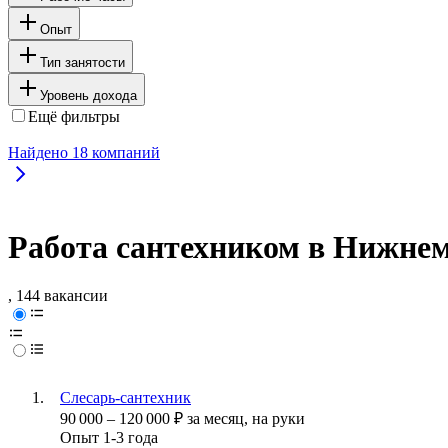
Опыт
Тип занятости
Уровень дохода
Ещё фильтры
Найдено
18
компаний
Работа сантехником в Нижне
, 144 вакансии
Слесарь-сантехник
90 000
–
120 000
₽
за месяц,
на руки
Опыт 1-3 года