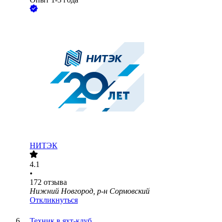
НИТЭК
4.1
•
172
отзыва
Нижний Новгород, р-н Сормовский
Откликнуться
Техник в яхт-клуб