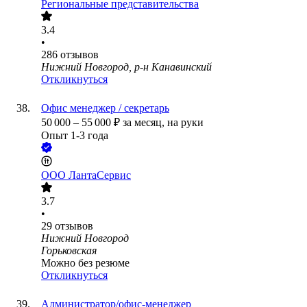
Региональные представительства
3.4
•
286
отзывов
Нижний Новгород, р-н Канавинский
Откликнуться
Офис менеджер / секретарь
50 000
–
55 000
₽
за месяц,
на руки
Опыт 1-3 года
ООО
ЛантаСервис
3.7
•
29
отзывов
Нижний Новгород
Горьковская
Можно без резюме
Откликнуться
Администратор/офис-менеджер