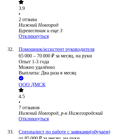
3.9
•
2
отзыва
Нижний Новгород
Буревестник
и еще
3
Откликнуться
Помощник/ассистент руководителя
65 000
–
70 000
₽
за месяц,
на руки
Опыт 1-3 года
Можно удалённо
Выплаты: Два раза в месяц
ООО
ДМСК
4.5
•
7
отзывов
Нижний Новгород, р-н Нижегородский
Откликнуться
Специалист по работе с заявками(обучаем)
от
85 000
₽
за месяц,
на руки